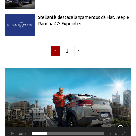
Stellantis destaca lançamentos da Fiat, Jeep e
Ram na 47ª Expointer
1
2
Tocador
de
vídeo
00:00
00:15