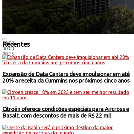
00:00
Recentes
00:00
00:15
Expansão de Data Centers deve impulsionar em até
20% a receita da Cummins nos próximos cinco anos
Citroën oferece condições especiais para Aircross e
Basalt, com descontos de mais de R$ 22 mil