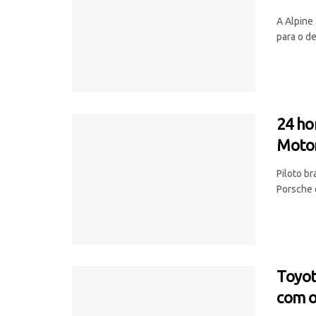
A Alpine
para o de
24 ho
Motor
Piloto br
Porsche 
Toyot
com 