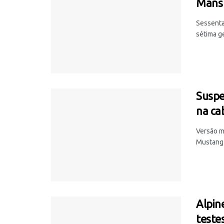
Mans 
Sessenta
sétima ge
Suspe
na ca
Versão m
Mustang 
Alpin
teste