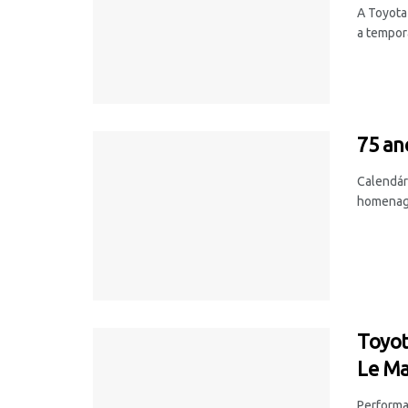
A Toyota
a tempor
75 an
Calendár
homenage
Toyot
Le M
Performa