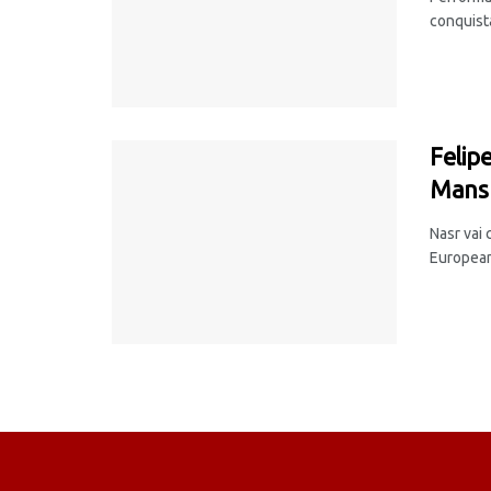
conquista
Felip
Mans 
Nasr vai 
European 