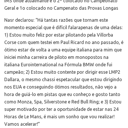
IMS onde atualmante é o 2º colocado no Campeonato
Geral e 1o colocado no Campenato das Provas Longas
Nasr declarou: “Há tantas razões que tornam este
momento especial que é difícil falarapenas de uma delas:
1) Estou muito feliz por estar pilotando pela Villorba
Corse com quem testei em Paul Ricard no ano passado, é
ótimo estar de volta a uma equipe italiana para mim que
iniciei minha carreira de piloto em monopostos na
italiana Eurointernational na Fórmula BMW onde fui
campeão; 2) Estou muito contente por dirigir esse LMP2
Dallara, o mesmo chassi espetacular que estou dirigindo
nos EUA e conseguindo ótimos resultados, não vejo a
hora de guiá-lo em pistas que eu conheço e gosto tanto
como Monza, Spa, Silverstone e Red Bull Ring; e 3) Estou
super motivado por ter a oportunidade de estar nas 24
Horas de Le Mans, é mais um sonho que vou realizar!
Vamos acelerar!”