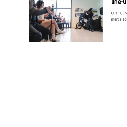
line-
O 1º CFM
marca ao 