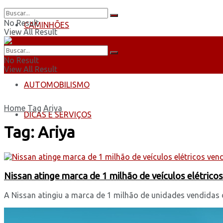
No Result
CAMINHÕES
View All Result
ÔNIBUS
No Result
View All Result
AUTOMOBILISMO
Home
Tag
Ariya
DICAS E SERVIÇOS
Tag:
Ariya
Nissan atinge marca de 1 milhão de veículos elétric
A Nissan atingiu a marca de 1 milhão de unidades vendidas de