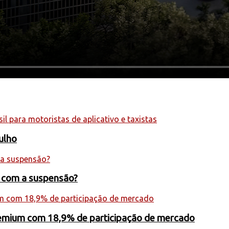
julho
s com a suspensão?
premium com 18,9% de participação de mercado