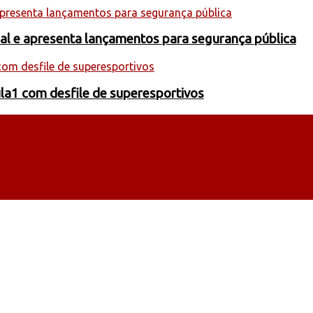
onal e apresenta lançamentos para segurança pública
la1 com desfile de superesportivos