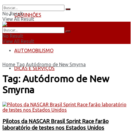
No Result
CAMINHÕES
View All Result
ÔNIBUS
No Result
View All Result
AUTOMOBILISMO
Home
Tag
Autódromo de New Smyrna
DICAS E SERVIÇOS
Tag:
Autódromo de New
Smyrna
Pilotos da NASCAR Brasil Sprint Race farão
laboratório de testes nos Estados Unidos