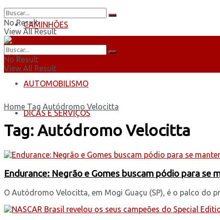
No Result
CAMINHÕES
View All Result
ÔNIBUS
No Result
View All Result
AUTOMOBILISMO
Home
Tag
Autódromo Velocitta
DICAS E SERVIÇOS
Tag:
Autódromo Velocitta
Endurance: Negrão e Gomes buscam pódio para se man
O Autódromo Velocitta, em Mogi Guaçu (SP), é o palco do p