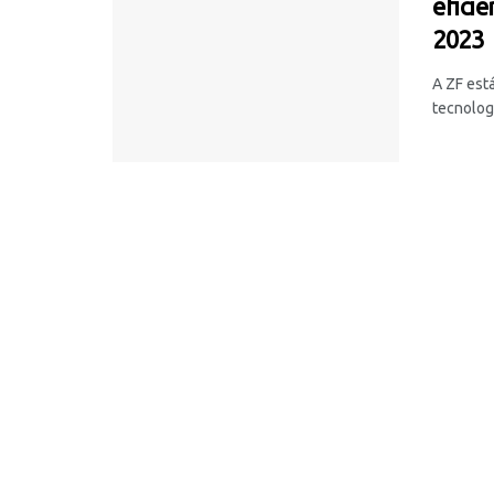
efici
2023
A ZF est
tecnolog