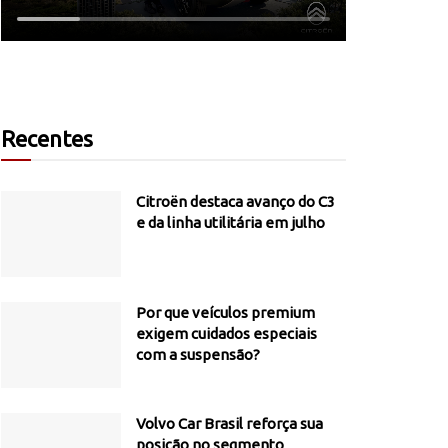
Recentes
Citroën destaca avanço do C3
e da linha utilitária em julho
Por que veículos premium
exigem cuidados especiais
com a suspensão?
Volvo Car Brasil reforça sua
posição no segmento