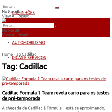
No Result
CAMINHÕES
View All Result
ÔNIBUS
No Result
View All Result
AUTOMOBILISMO
Home
Tag
Cadillac
DICAS E SERVIÇOS
Tag:
Cadillac
Cadillac Formula 1 Team revela carro para os testes
de pré-temporada
A chegada da Cadillac à Fórmula 1 está se aproximando,