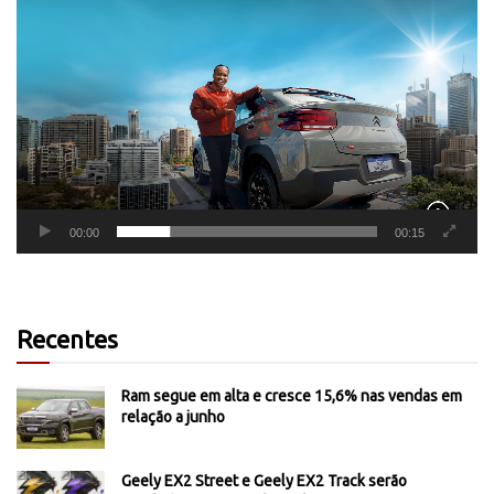
Tocador
de
vídeo
00:00
00:15
Recentes
Ram segue em alta e cresce 15,6% nas vendas em
relação a junho
Geely EX2 Street e Geely EX2 Track serão