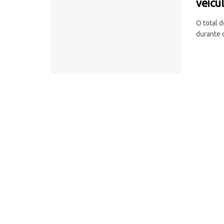
veícu
O total 
durante 