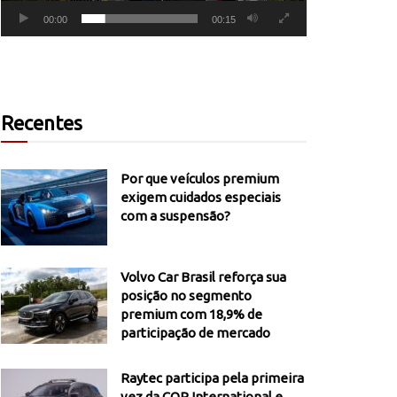
00:00
00:15
Recentes
Por que veículos premium
exigem cuidados especiais
com a suspensão?
Volvo Car Brasil reforça sua
posição no segmento
premium com 18,9% de
participação de mercado
Raytec participa pela primeira
vez da COP International e