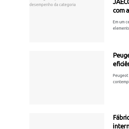
JAECO
com 
Em um ce
elemento
Peuge
eficiê
Peugeot 
contempl
Fábri
inter