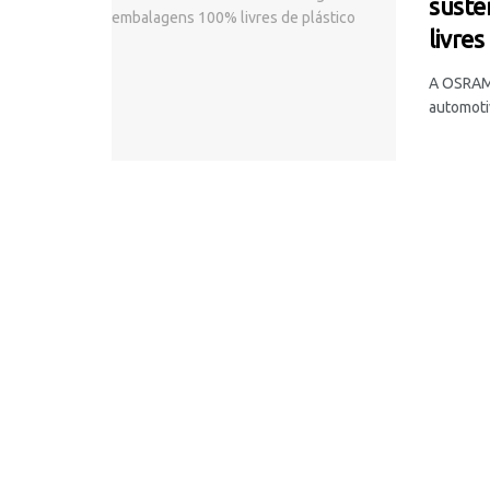
suste
livres
A OSRAM,
automotiv