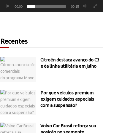
00:00
00:15
Recentes
Citroën destaca avanço do C3
e da linha utilitária em julho
Por que veículos premium
exigem cuidados especiais
com a suspensão?
Volvo Car Brasil reforça sua
posição no segmento