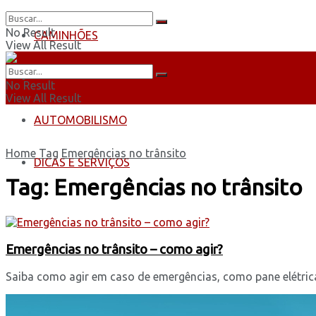
No Result
CAMINHÕES
View All Result
ÔNIBUS
No Result
View All Result
AUTOMOBILISMO
Home
Tag
Emergências no trânsito
DICAS E SERVIÇOS
Tag:
Emergências no trânsito
Emergências no trânsito – como agir?
Saiba como agir em caso de emergências, como pane elétrica