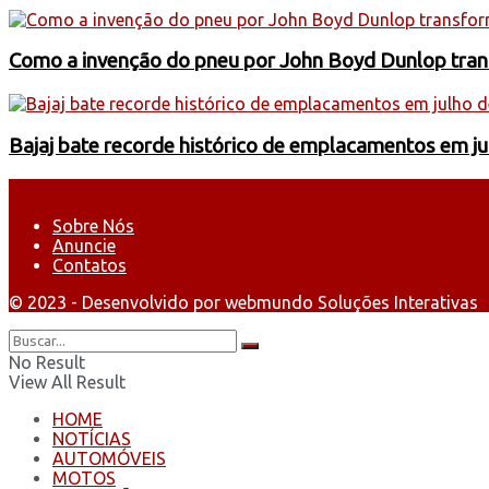
Como a invenção do pneu por John Boyd Dunlop trans
Bajaj bate recorde histórico de emplacamentos em j
Sobre Nós
Anuncie
Contatos
© 2023 - Desenvolvido por webmundo Soluções Interativas
No Result
View All Result
HOME
NOTÍCIAS
AUTOMÓVEIS
MOTOS