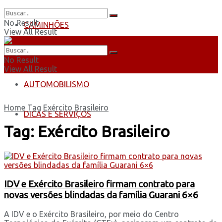
No Result
CAMINHÕES
View All Result
ÔNIBUS
No Result
View All Result
AUTOMOBILISMO
Home
Tag
Exército Brasileiro
DICAS E SERVIÇOS
Tag:
Exército Brasileiro
IDV e Exército Brasileiro firmam contrato para
novas versões blindadas da família Guarani 6×6
A IDV e o Exército Brasileiro, por meio do Centro