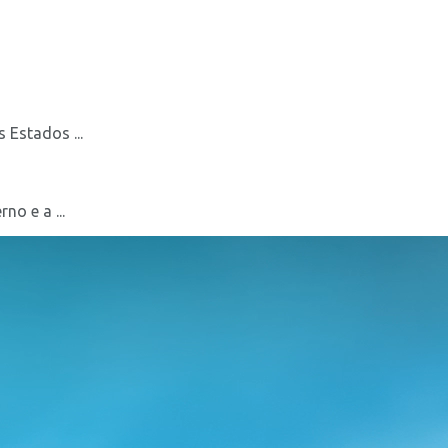
 Estados ...
o e a ...