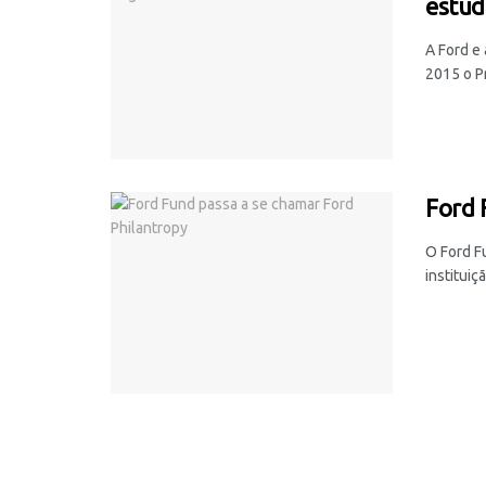
estud
A Ford e 
2015 o Pr
Ford 
O Ford F
instituiç