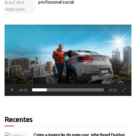
profissional social
Tocador
de
vídeo
00:00
00:15
Recentes
Como a invenção do pneu por John Boyd Dunlop