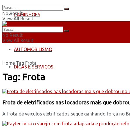
No Result
CAMINHÕES
View All Result
ÔNIBUS
No Result
View All Result
AUTOMOBILISMO
Home
Tag
Frota
DICAS E SERVIÇOS
Tag:
Frota
Frota de eletrificados nas locadoras mais que dobro
A frota de veículos eletrificados segue ganhando força no B