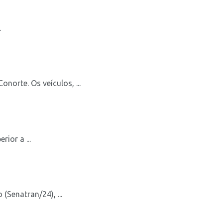
.
orte. Os veículos, ...
ior a ...
Senatran/24), ...