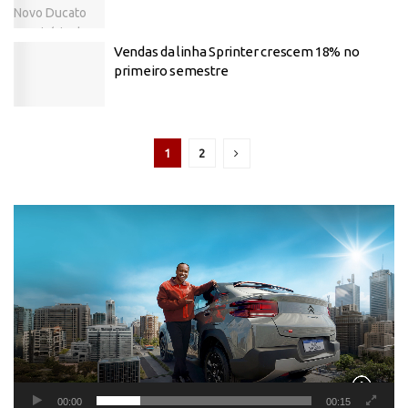
Vendas da linha Sprinter crescem 18% no
primeiro semestre
1
2
Tocador
de
vídeo
00:00
00:15