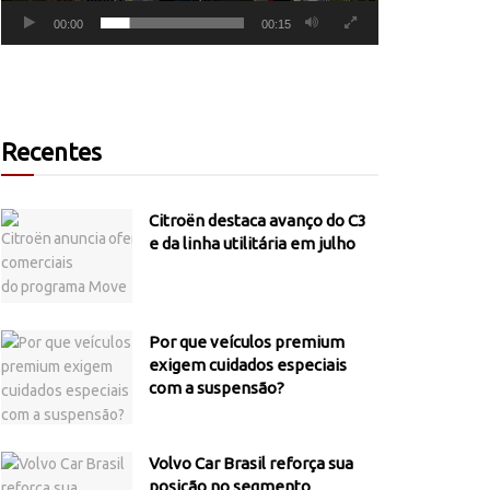
00:00
00:15
Recentes
Citroën destaca avanço do C3
e da linha utilitária em julho
Por que veículos premium
exigem cuidados especiais
com a suspensão?
Volvo Car Brasil reforça sua
posição no segmento