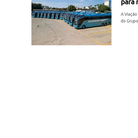
para 
A Viação
do Grupo