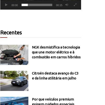
00:00
00:15
Recentes
NGK desmistifica a tecnologia
que une motor elétrico e à
combustão em carros híbridos
Citroën destaca avanço do C3
e da linha utilitária em julho
Por que veículos premium
exigem cuidados especiais