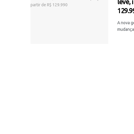
leve, 
129.9
A nova g
mudanças