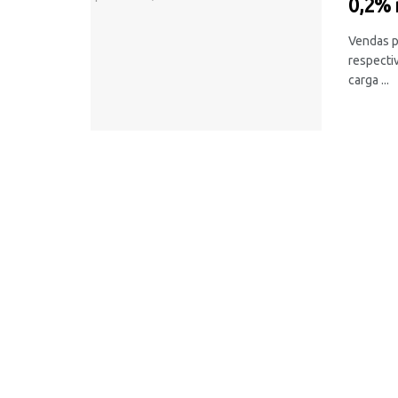
0,2% 
Vendas p
respecti
carga ...