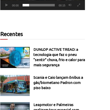
00:00
00:15
Recentes
DUNLOP ACTIVE TREAD: a
tecnologia que faz o pneu
“sentir” chuva, frio e calor para
mais segurança
Scania e Caio lançam ônibus a
gás/biometano Padron com
piso baixo
Leapmotor e Palmeiras
realizam tour especial com