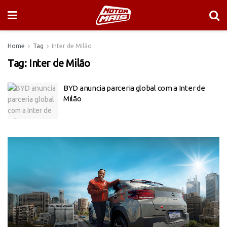
Home
Tag
Inter de Milão
Tag:
Inter de Milão
BYD anuncia parceria global com a Inter de
Milão
Tocador
de
vídeo