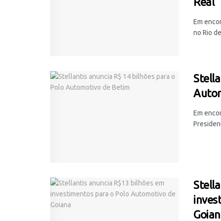
Real
Em encon
no Rio de
Stell
Autom
Em encon
President
Stell
inves
Goian