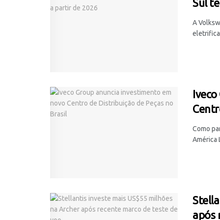
Sul te
A Volksw
eletrific
Iveco
Centr
Como par
América L
Stell
após 