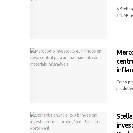
A Stellan
STLAP) e 
Marco
centr
infla
Como par
produtiv
Stell
inves