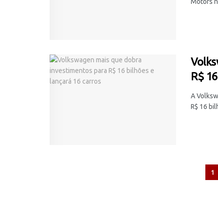
Motors no
Volks
R$ 16
A Volksw
R$ 16 bil
1