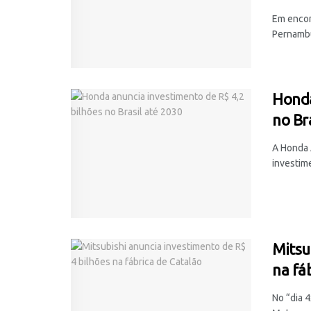
Em encon
Pernambuc
Honda
no Br
A Honda 
investime
Mitsu
na fá
No “dia 