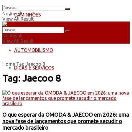
No Result
CAMINHÕES
View All Result
ÔNIBUS
No Result
View All Result
AUTOMOBILISMO
Home
Tag
Jaecoo 8
DICAS E SERVIÇOS
Tag:
Jaecoo 8
O que esperar da OMODA & JAECOO em 2026: uma
nova fase de lançamentos que promete sacudir o
mercado brasileiro