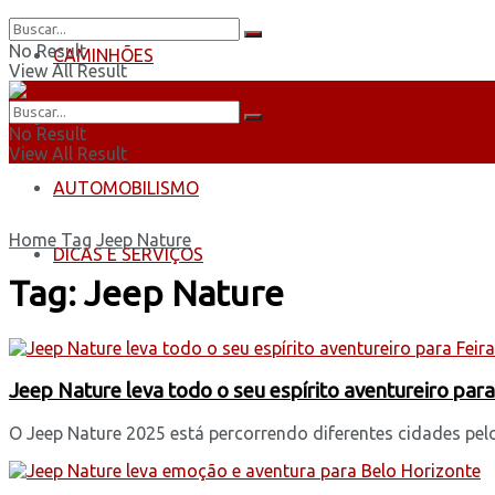
No Result
CAMINHÕES
View All Result
ÔNIBUS
No Result
View All Result
AUTOMOBILISMO
Home
Tag
Jeep Nature
DICAS E SERVIÇOS
Tag:
Jeep Nature
Jeep Nature leva todo o seu espírito aventureiro par
O Jeep Nature 2025 está percorrendo diferentes cidades pelo B