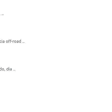
..
a off-road ...
, dia ...