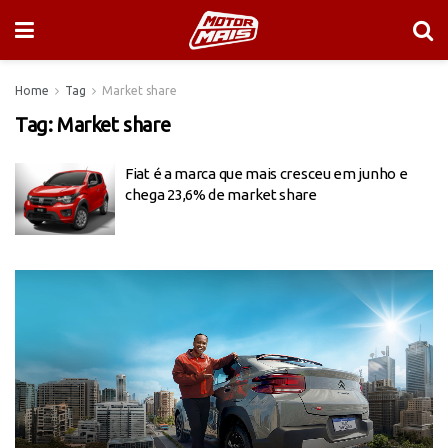
Home
Tag
Market share
Tag:
Market share
Fiat é a marca que mais cresceu em junho e
chega 23,6% de market share
Tocador
de
vídeo