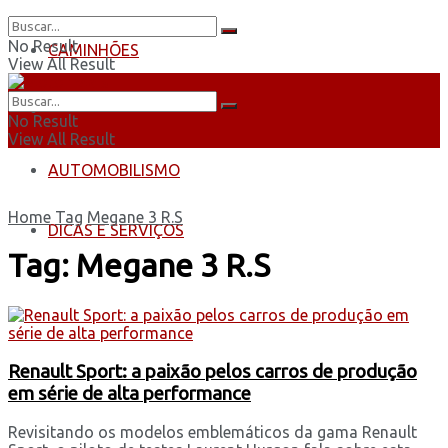
No Result
CAMINHÕES
View All Result
ÔNIBUS
No Result
View All Result
AUTOMOBILISMO
Home
Tag
Megane 3 R.S
DICAS E SERVIÇOS
Tag:
Megane 3 R.S
Renault Sport: a paixão pelos carros de produção
em série de alta performance
Revisitando os modelos emblemáticos da gama Renault