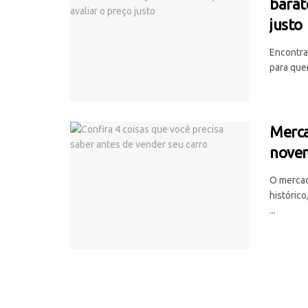
barato
justo
Encontra
para que
Merca
novem
O mercad
históric
...