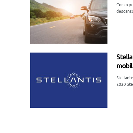
Com o per
descanso 
Stell
mobil
Stellant
2030 Stel