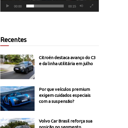
00:00
00:15
Recentes
Citroën destaca avanço do C3
e da linha utilitária em julho
Por que veículos premium
exigem cuidados especiais
com a suspensão?
Volvo Car Brasil reforça sua
posição no segmento