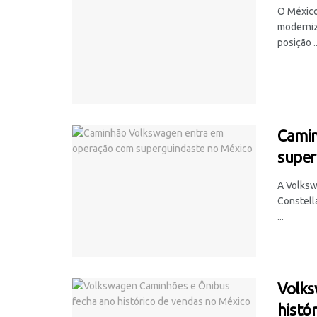
O México
moderniz
posição ..
Camin
super
A Volksw
Constell
...
Volks
histó