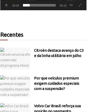
00:00
00:15
Recentes
Citroën destaca avanço do C3
e da linha utilitária em julho
Por que veículos premium
exigem cuidados especiais
com a suspensão?
Volvo Car Brasil reforça sua
posição no segmento