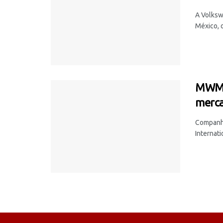
A Volksw
México, 
MWM 
merc
Companhi
Internat