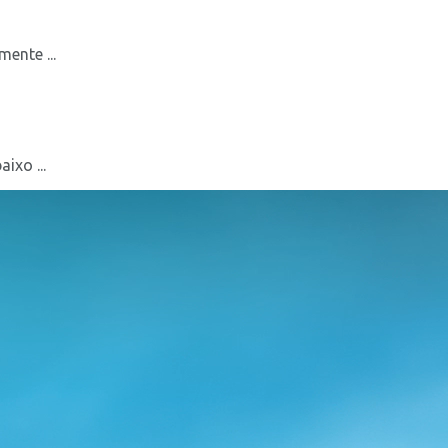
ente ...
ixo ...