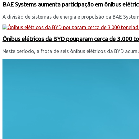
BAE Systems aumenta participação em ônibus elétri
A divisão de sistemas de energia e propulsão da BAE Systems
Ônibus elétricos da BYD pouparam cerca de 3.000 t
Neste período, a frota de seis ônibus elétricos da BYD acu