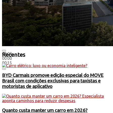
00:00
Recentes
00:00
00:15
BYD Carmais promove edição especial do MOVE
Brasil com condições exclusivas para taxistas e
motoristas de aplicativo
Quanto custa manter um carro em 2026?