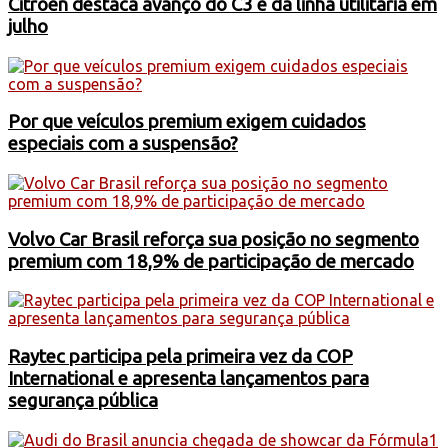
Citroën destaca avanço do C3 e da linha utilitária em
julho
Por que veículos premium exigem cuidados
especiais com a suspensão?
Volvo Car Brasil reforça sua posição no segmento
premium com 18,9% de participação de mercado
Raytec participa pela primeira vez da COP
International e apresenta lançamentos para
segurança pública