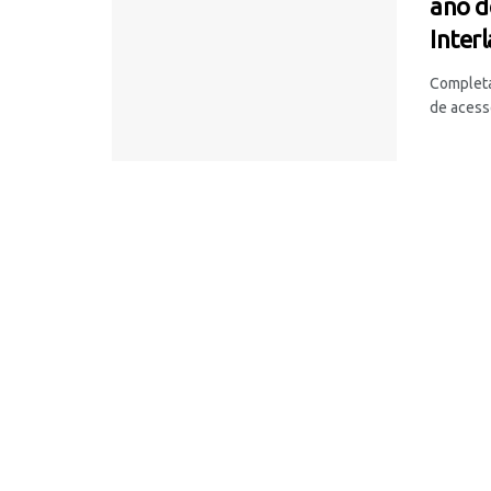
ano d
Inter
Completa
de acesso