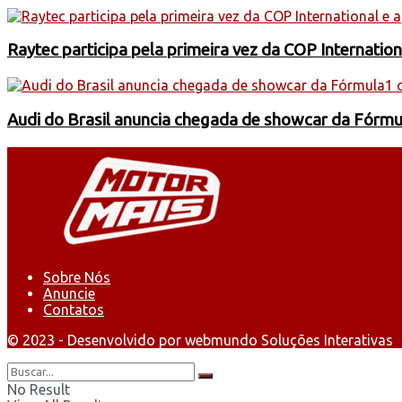
Raytec participa pela primeira vez da COP Internati
Audi do Brasil anuncia chegada de showcar da Fórmu
Sobre Nós
Anuncie
Contatos
© 2023 - Desenvolvido por webmundo Soluções Interativas
No Result