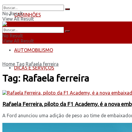
No Result
CAMINHÕES
View All Result
ÔNIBUS
No Result
View All Result
AUTOMOBILISMO
Home
Tag
Rafaela ferreira
DICAS E SERVIÇOS
Tag:
Rafaela ferreira
Rafaela Ferreira, piloto da F1 Academy, é a nova emb
A Ford anunciou uma adição de peso ao time de embaixadores