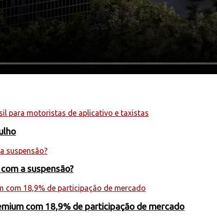
julho
s com a suspensão?
premium com 18,9% de participação de mercado