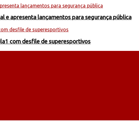
onal e apresenta lançamentos para segurança pública
la1 com desfile de superesportivos