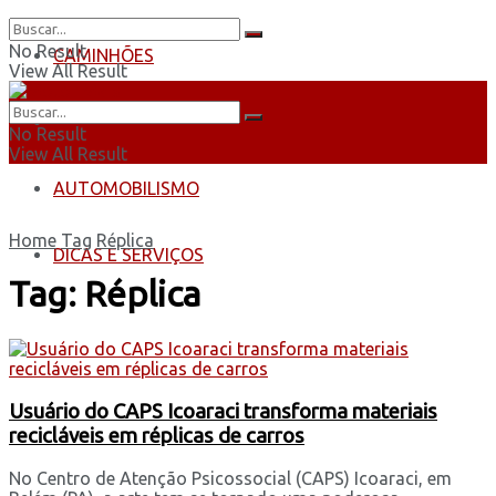
No Result
CAMINHÕES
View All Result
ÔNIBUS
No Result
View All Result
AUTOMOBILISMO
Home
Tag
Réplica
DICAS E SERVIÇOS
Tag:
Réplica
Usuário do CAPS Icoaraci transforma materiais
recicláveis em réplicas de carros
No Centro de Atenção Psicossocial (CAPS) Icoaraci, em