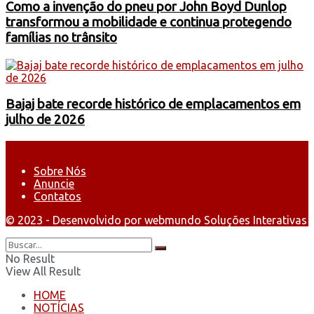
Como a invenção do pneu por John Boyd Dunlop
transformou a mobilidade e continua protegendo
famílias no trânsito
Bajaj bate recorde histórico de emplacamentos em
julho de 2026
Sobre Nós
Anuncie
Contatos
© 2023 - Desenvolvido por webmundo Soluções Interativas
No Result
View All Result
HOME
NOTÍCIAS