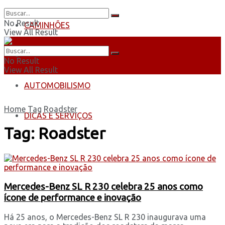
No Result
CAMINHÕES
View All Result
ÔNIBUS
No Result
View All Result
AUTOMOBILISMO
Home
Tag
Roadster
DICAS E SERVIÇOS
Tag:
Roadster
Mercedes-Benz SL R 230 celebra 25 anos como
ícone de performance e inovação
Há 25 anos, o Mercedes-Benz SL R 230 inaugurava uma