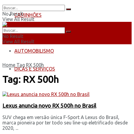
No Result
CAMINHÕES
View All Result
ÔNIBUS
No Result
View All Result
AUTOMOBILISMO
Home
Tag
RX 500h
DICAS E SERVIÇOS
Tag:
RX 500h
Lexus anuncia novo RX 500h no Brasil
SUV chega em versão única F-Sport A Lexus do Brasil,
marca pioneira por ter todo seu line-up eletrificado desde
2020, ...