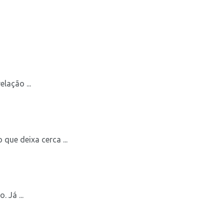
lação ...
ue deixa cerca ...
 Já ...