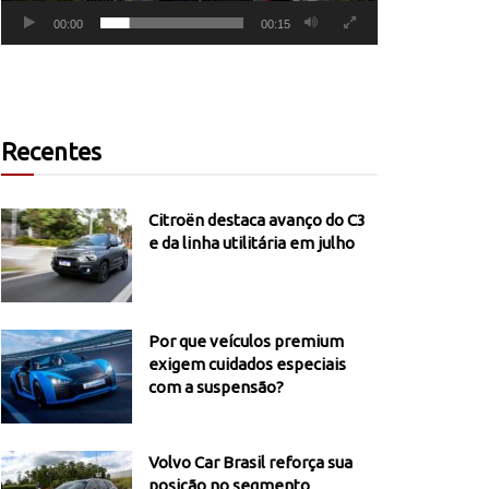
00:00
00:15
Recentes
Citroën destaca avanço do C3
e da linha utilitária em julho
Por que veículos premium
exigem cuidados especiais
com a suspensão?
Volvo Car Brasil reforça sua
posição no segmento