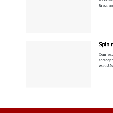
Brasil ai
Spin 
Com foco
abrangem
exaustão,