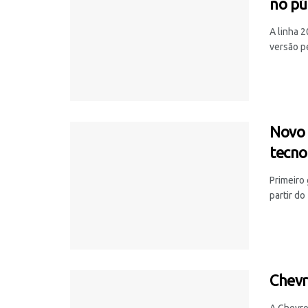
no pú
A linha 
versão pe
Novo 
tecnol
Primeiro
partir do
Chevr
A Chevro