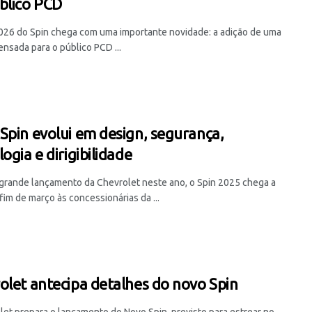
blico PCD
2026 do Spin chega com uma importante novidade: a adição de uma
nsada para o público PCD ...
Spin evolui em design, segurança,
ogia e dirigibilidade
 grande lançamento da Chevrolet neste ano, o Spin 2025 chega a
 fim de março às concessionárias da ...
olet antecipa detalhes do novo Spin
let prepara o lançamento do Novo Spin, previsto para estrear no