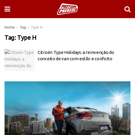
Home
Tag
Type H
Tag:
Type H
Citroën Type Holidays: a reinvenção do
conceito de van com estilo e conforto
Tocador
de
vídeo