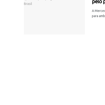
pelo 
A Merced
para ambu