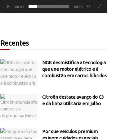
00:00
00:15
Recentes
NGK desmistifica a tecnologia
que une motor elétrico e à
combustão em carros híbridos
Citroën destaca avanço do C3
e da linha utilitária em julho
Por que veículos premium
exigem cuidados especiais