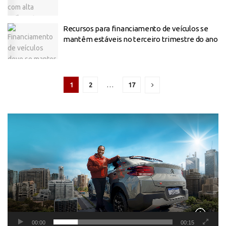
Recursos para financiamento de veículos se
mantêm estáveis no terceiro trimestre do ano
1
2
…
17
Tocador
de
vídeo
00:00
00:15