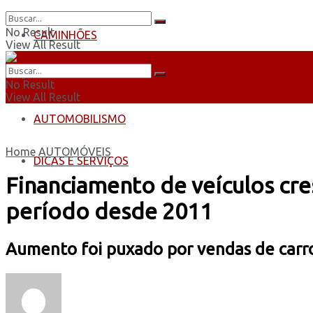
No Result
CAMINHÕES
View All Result
ÔNIBUS
No Result
View All Result
AUTOMOBILISMO
Home
AUTOMÓVEIS
DICAS E SERVIÇOS
Financiamento de veículos cre
período desde 2011
Aumento foi puxado por vendas de carro