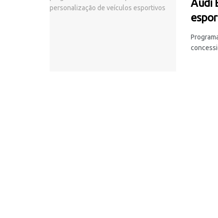
Audi 
espor
Programa
concessio