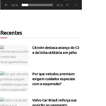
00:00
00:15
Recentes
Citroën destaca avanço do C3
e da linha utilitária em julho
Por que veículos premium
exigem cuidados especiais
com a suspensão?
Volvo Car Brasil reforça sua
posição no segmento